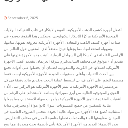
September 6, 2025
أفضل أجهزة كشف الذهب الأمريكية.. القوة والابتكار في قلب التنقيبتُعد الولايات
المتحدة الأمريكية مركزًا للابتكار التكنولوجي، وينعكس هذا التفوق بوضوح في
صناعة أجهزة كشف الذهب والمعادن. الأجهزة الأمريكية معروفة بقوتها، متانتها،
وسهولة استخدامها، مما يجعلها خيارًا مفضلاً لدى المنقبين حول العالم. من
الأراضي القاحلة في ألاسكا إلى السواحل الرملية، أثبتت هذه الأجهزة قدرتها على
تقديم أداء موثوق في مختلف البيئات.تلتزم شركة العريمان بتقديم أفضل الأجهزة
الأمريكية لعملائها في الكويت والسعودية، لضمان أن يحصلوا على أدوات تجمع
بين أحدث التقنيات وأعلى مستويات الجودة. الأجهزة الأمريكية ليست فقط
مصممة للعثور على الأهداف، بل لتبسيط عملية البحث وتقديم نتائج دقيقة في كل
مرة.مميزات الأجهزة الأمريكيةما يميز الأجهزة الأمريكية هو التركيز على الأداء
القوي والموثوقية العالية. من أبرز مميزاتها: بساطة الاستخدام: على الرغم من
التقنيات المتقدمة، تتميز الأجهزة الأمريكية بواجهات سهلة الاستخدام، مما يجعلها
مثالية للمنقبين من جميع المستويات، سواء كانوا هواة أو محترفين. متانة
استثنائية: تُصنع هذه الأجهزة من مواد عالية الجودة لتتحمل الظروف القاسية في
الميدان. مقاومتها للماء والصدمات تجعلها مناسبة للعمل في مختلف التضاريس.
تعدد الأنظمة: العديد من الأجهزة الأمريكية تأتي بأنظمة بحث متعددة، مما يتيح