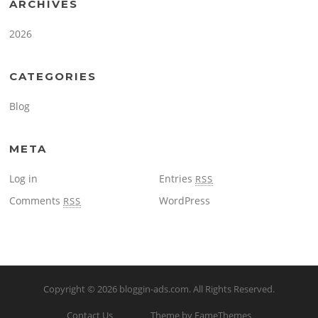
ARCHIVES
2026
CATEGORIES
Blog
META
Log in
Entries
RSS
Comments
WordPress
RSS
Copyright © 2026
bloggin-ads.com
. All Rights Reserved.
Contact Us
Theme by FameThemes