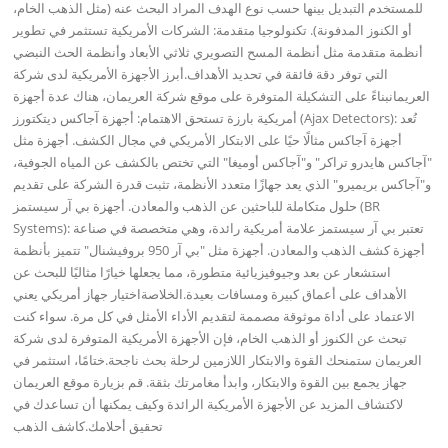
للمستخدم التبديل بينها حسب نوع الهدف المراد البحث عنه (مثل الذهب الخام،
أو الكنوز المدفونة). تكنولوجيا متقدمة: الشركات الأمريكية تستثمر في تطوير
أنظمة متقدمة مثل أنظمة المسح التصويري ثلاثي الأبعاد وأنظمة الحث النبضي
التي توفر دقة فائقة في تحديد الأهداف.أبرز الأجهزة الأمريكية لدى شركة
العريمانبناءً على التشكيلة المتوفرة على موقع شركة العريمان، هناك عدة أجهزة
أمريكية بارزة تستحق الاهتمام: أجهزة آجاكس ديتكتورز (Ajax Detectors): تُعد
أجهزة آجاكس مثالًا حيًا على الابتكار الأمريكي في مجال الكشف. أجهزة مثل
"آجاكس هايدرو تراكر" و"آجاكس أوميغا" التي تختص بالكشف عن المياه الجوفية،
و"آجاكس بريميرو" الذي يعد جهازًا متعدد الأنظمة، تثبت قدرة الشركة على تقديم
حلول متكاملة للباحثين عن الذهب والمعادن. أجهزة بي آر سيستمز (BR
Systems): تعتبر بي آر سيستمز علامة أمريكية رائدة، وهي متخصصة في صناعة
أجهزة كشف الذهب والمعادن. أجهزة مثل "بي آر 950 بروفيشنال" تتميز بأنظمة
استشعار عن بعد وجيوفيزيائية متطورة، مما يجعلها خيارًا مثاليًا للبحث عن
الأهداف على أعماق كبيرة ومسافات بعيدة.الخلاصةاختيار جهاز أمريكي يعني
الاعتماد على أداة موثوقة مصممة لتقديم الأداء الأمثل في كل مرة. سواء كنت
تبحث عن الكنوز أو الذهب الخام، فإن الأجهزة الأمريكية المتوفرة لدى شركة
العريمان ستمنحك القوة والابتكار اللازمين لرحلة بحث ناجحة.ختامًا، استثمر في
جهاز يجمع بين القوة والابتكار، وابدأ مغامرتك بثقة. قم بزيارة موقع العريمان
لاكتشاف المزيد عن الأجهزة الأمريكية الرائدة وكيف يمكنها أن تساعدك في
تحقيق أحلامك.كاشف الذهب